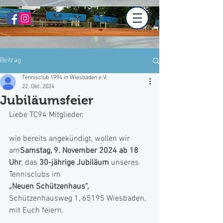
Beitrag
Tennisclub 1994 in Wiesbaden e.V.
22. Okt. 2024
Jubiläumsfeier
Liebe TC94 Mitglieder,
wie bereits angekündigt, wollen wir 
am
Samstag,
9. November 2024
ab 18 
Uhr
, das 
30-jährige Jubiläum
 unseres 
Tennisclubs im
„Neuen Schützenhaus“,
Schützenhausweg 1, 65195 Wiesbaden, 
mit Euch feiern.