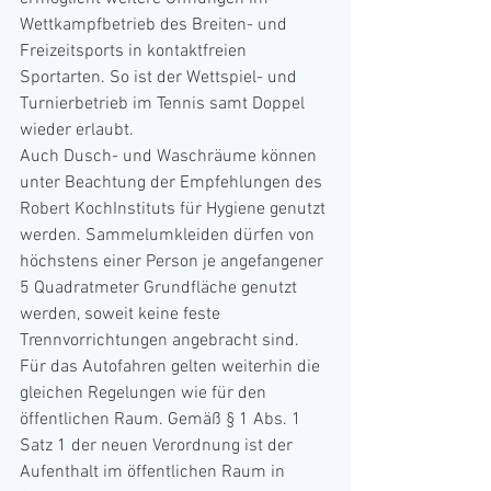
Wettkampfbetrieb des Breiten- und 
Freizeitsports in kontaktfreien 
Sportarten. So ist der Wettspiel- und 
Turnierbetrieb im Tennis samt Doppel 
wieder erlaubt.
Auch Dusch- und Waschräume können 
unter Beach­tung der Empfehlun­gen des 
Robert Koch­Instituts für Hygiene genutzt 
werden. Sam­melumkleiden dürfen von 
höchstens einer Per­son je angefangener 
5 Quadratmeter Grund­fläche genutzt 
wer­den, soweit keine fes­te 
Trennvorrichtungen angebracht sind.
Für das Autofahren gelten weiterhin die 
gleichen Regelungen wie für den 
öffentlichen Raum. Gemäß § 1 Abs. 1 
Satz 1 der neuen Verordnung ist der 
Aufenthalt im öffentlichen Raum in 