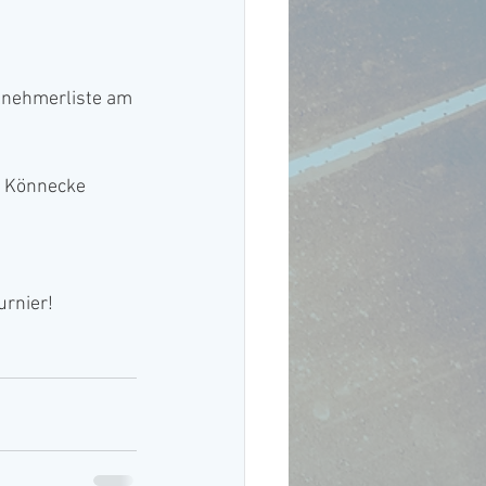
ilnehmerliste am 
a Könnecke 
rnier! 